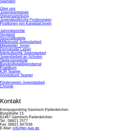
Spenden
Über uns
Jugendverbände
Vollversammlung
Jugendpolitische Forderungen
Positionen von Kandidat:innen
Jahresberichte
Vorstand
Geschäftsstelle
Mittelpunkt Jugendarbeit
Mitarbeiter_innen
Demokratie Leben
Interkulturelle Jugendarbeit
Jugendarbeit an Schulen
Stellenangebote
Bundesfreiwilligendienst
Praktikum
KJR Teamer
Anmeldung Teamer
Förderverein Jugendarbeit
Chronik
Kontakt
Kreisjugendring Garmisch-Partenkirchen
Burgstraße 15
82467 Garmisch-Partenkirchen
Tel.: 08821 2577
Fax: 08821 947036
E-Mail:
info@kjr-gap.de