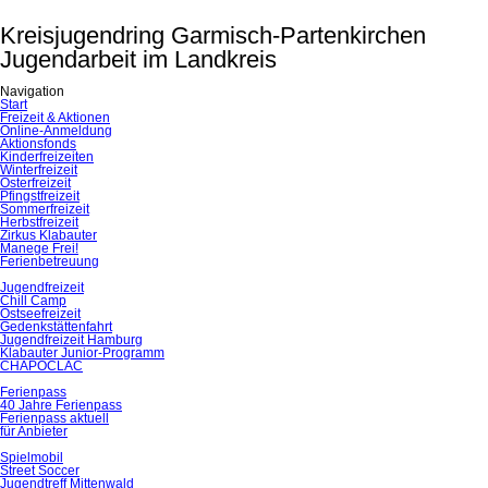
Kreisjugendring Garmisch-Partenkirchen
Jugendarbeit im Landkreis
Navigation
Navigation
Start
überspringen
Freizeit & Aktionen
Online-Anmeldung
Aktionsfonds
Kinderfreizeiten
Winterfreizeit
Osterfreizeit
Pfingstfreizeit
Sommerfreizeit
Herbstfreizeit
Zirkus Klabauter
Manege Frei!
Ferienbetreuung
Jugendfreizeit
Chill Camp
Ostseefreizeit
Gedenkstättenfahrt
Jugendfreizeit Hamburg
Klabauter Junior-Programm
CHAPOCLAC
Ferienpass
40 Jahre Ferienpass
Ferienpass aktuell
für Anbieter
Spielmobil
Street Soccer
Jugendtreff Mittenwald