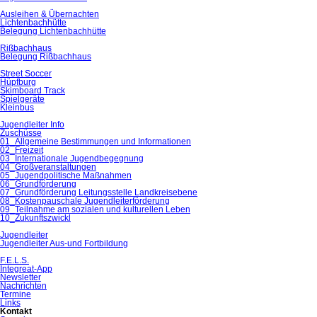
Ausleihen & Übernachten
Lichtenbachhütte
Belegung Lichtenbachhütte
Rißbachhaus
Belegung Rißbachhaus
Street Soccer
Hüpfburg
Skimboard Track
Spielgeräte
Kleinbus
Jugendleiter Info
Zuschüsse
01_Allgemeine Bestimmungen und Informationen
02_Freizeit
03_Internationale Jugendbegegnung
04_Großveranstaltungen
05_Jugendpolitische Maßnahmen
06_Grundförderung
07_Grundförderung Leitungsstelle Landkreisebene
08_Kostenpauschale Jugendleiterförderung
09_Teilnahme am sozialen und kulturellen Leben
10_Zukunftszwickl
Jugendleiter
Jugendleiter Aus-und Fortbildung
F.E.L.S.
Integreat-App
Newsletter
Nachrichten
Termine
Links
Kontakt