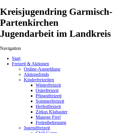
Kreisjugendring Garmisch-
Partenkirchen
Jugendarbeit im Landkreis
Navigation
Navigation
Start
überspringen
Freizeit & Aktionen
Online-Anmeldung
Aktionsfonds
Kinderfreizeiten
Winterfreizeit
Osterfreizeit
Pfingstfreizeit
Sommerfreizeit
Herbstfreizeit
Zirkus Klabauter
Manege Frei!
Ferienbetreuung
Jugendfreizeit