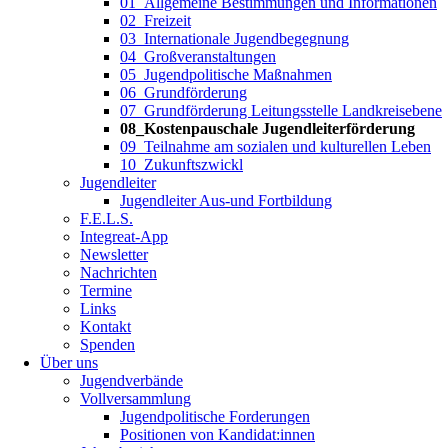
01_Allgemeine Bestimmungen und Informationen
02_Freizeit
03_Internationale Jugendbegegnung
04_Großveranstaltungen
05_Jugendpolitische Maßnahmen
06_Grundförderung
07_Grundförderung Leitungsstelle Landkreisebene
08_Kostenpauschale Jugendleiterförderung
09_Teilnahme am sozialen und kulturellen Leben
10_Zukunftszwickl
Jugendleiter
Jugendleiter Aus-und Fortbildung
F.E.L.S.
Integreat-App
Newsletter
Nachrichten
Termine
Links
Kontakt
Spenden
Über uns
Jugendverbände
Vollversammlung
Jugendpolitische Forderungen
Positionen von Kandidat:innen