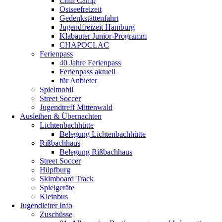
Chill Camp
Ostseefreizeit
Gedenkstättenfahrt
Jugendfreizeit Hamburg
Klabauter Junior-Programm
CHAPOCLAC
Ferienpass
40 Jahre Ferienpass
Ferienpass aktuell
für Anbieter
Spielmobil
Street Soccer
Jugendtreff Mittenwald
Ausleihen & Übernachten
Lichtenbachhütte
Belegung Lichtenbachhütte
Rißbachhaus
Belegung Rißbachhaus
Street Soccer
Hüpfburg
Skimboard Track
Spielgeräte
Kleinbus
Jugendleiter Info
Zuschüsse